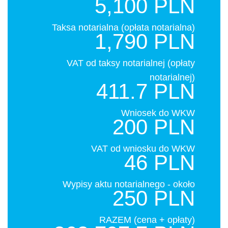
5,100 PLN
Taksa notarialna (opłata notarialna)
1,790 PLN
VAT od taksy notarialnej (opłaty
notarialnej)
411.7 PLN
Wniosek do WKW
200 PLN
VAT od wniosku do WKW
46 PLN
Wypisy aktu notarialnego - około
250 PLN
RAZEM (cena + opłaty)