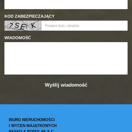
KOD ZABEZPIECZAJĄCY
WIADOMOŚĆ
BIURO NIERUCHOMOŚCI
I WYCEN MAJĄTKOWYCH
PASKO & PODOLAK S.C