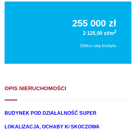
255 000 zł
2
2 125,00 zł/m
Oblicz ratę kredytu
OPIS NIERUCHOMOŚCI
BUDYNEK POD DZIAŁALNOŚĆ SUPER
LOKALIZACJA,
OCHABY K/ SKOCZOWA